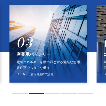
3
04
用バッテリー
コラム電池
エネルギーを動力源とする過酷な使用
時代の推移と最新
下でもタフな働き
高性能、高品質
ー：
古河電池株式会社
メーカー：
古河電池