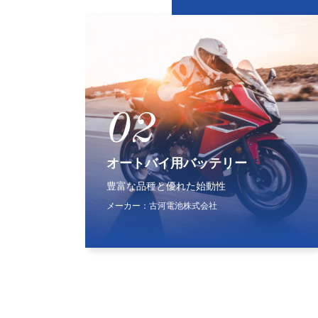
02
0
オートバイ用バッテリー
産業
豊富な品種と優れた始動性
電気
条件
メーカー：
古河電池株式会社
メーカ